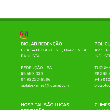
BIOLAB REDENÇÃO
POLICL
RUA SANTO ANTONIO, N647 - VILA
AV SERI
PAULISTA
INDUST
REDENÇÃO
-
PA
TUCUM
68.550-030
68.385-
94 99232-6566
94 991
biolabexames@hotmail.com
biolabtu
HOSPITAL SÃO LUCAS
CLIME