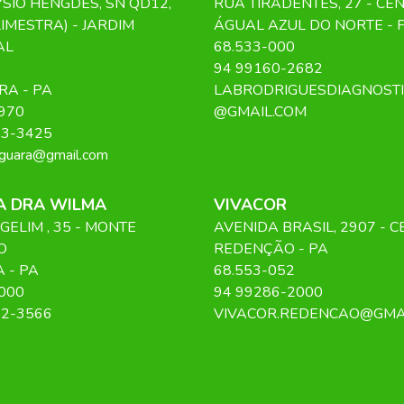
SIO HENGDES, SN QD12,
RUA TIRADENTES
, 27
- CE
LIMESTRA) - JARDIM
ÁGUAL AZUL DO NORTE
-
AL
68.533-000
94 99160-2682
RA
-
PA
LABRODRIGUESDIAGNOST
970
@GMAIL.COM
13-3425
nguara@gmail.com
CA DRA WILMA
VIVACOR
GELIM
, 35
- MONTE
AVENIDA BRASIL
, 2907
- 
O
REDENÇÃO
-
PA
A
-
PA
68.553-052
000
94 99286-2000
22-3566
VIVACOR.REDENCAO@GMA