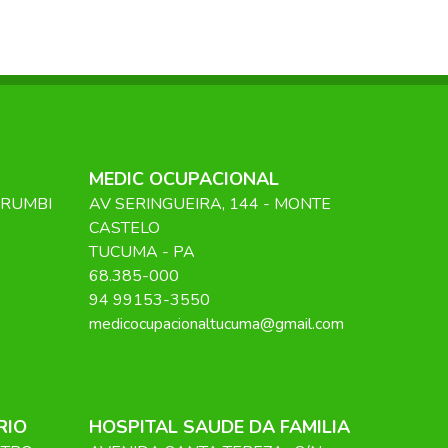
MEDIC OCUPACIONAL
ORUMBI
AV SERINGUEIRA
, 144
- MONTE
CASTELO
TUCUMA
-
PA
68.385-000
94 99153-3550
medicocupacionaltucuma@gmail.com
RIO
HOSPITAL SAUDE DA FAMILIA