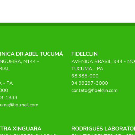
INICA DR.ABEL TUCUMÃ
FIDELCLIN
NGUEIRA, N144 -
AVENIDA BRASIL
, 944
- M
RIAL
TUCUMA
-
PA
68.385-000
A
-
PA
94 99297-3000
000
contato@fidelclin.com
08-1833
cuma@hotmail.com
STRA XINGUARA
RODRIGUES LABORATO