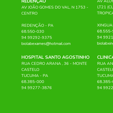
REDENÇÃO
AV ALOY
LT21 (C
AV JOÃO GOMES DO VAL, N 1753 -
TROPIC
CENTRO
XINGUA
REDENÇÃO
-
PA
68.555-
68.550-030
94 992
94 99292-9375
biolabxi
biolabexames@hotmail.com
HOSPITAL SANTO AGOSTINHO
CLINI
RUA CEDRO ARANA
, 36
- MONTE
RUA AN
CASTELO
CASTEL
TUCUMA
-
PA
TUCUM
68.385-000
68.385-
94 99277-3876
94 992