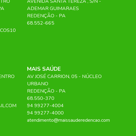
NTRO
AVENIDA SANTA TEREZA
, S/N
-
PA
ADEMAR GUIMARAES
REDENÇÃO
-
PA
68.552-665
ICOS10
MAIS SAÚDE
CENTRO
AV JOSÉ CARRION
, 05
- NÚCLEO
URBANO
REDENÇÃO
-
PA
68.550-370
IL.COM
94 99277-4004
94 99277-4000
atendimento@maissauderedencao.com