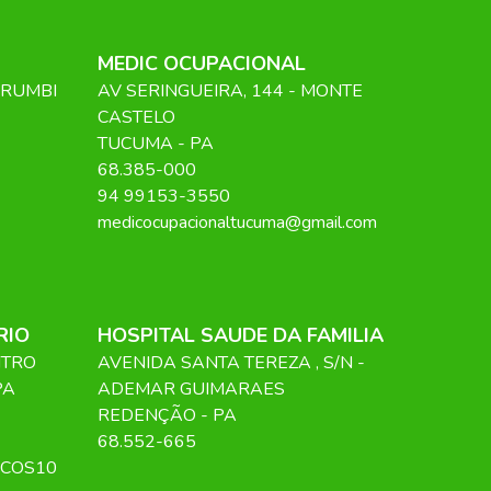
MEDIC OCUPACIONAL
ORUMBI
AV SERINGUEIRA
, 144
- MONTE
CASTELO
TUCUMA
-
PA
68.385-000
94 99153-3550
medicocupacionaltucuma@gmail.com
RIO
HOSPITAL SAUDE DA FAMILIA
NTRO
AVENIDA SANTA TEREZA
, S/N
-
PA
ADEMAR GUIMARAES
REDENÇÃO
-
PA
68.552-665
ICOS10