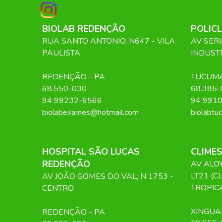
BIOLAB REDENÇÃO
POLICL
RUA SANTO ANTONIO, N647 - VILA
AV SERI
PAULISTA
INDUST
REDENÇÃO
-
PA
TUCUM
68.550-030
68.385-
94 99232-6566
94 991
biolabexames@hotmail.com
biolabtu
HOSPITAL SÃO LUCAS
CLIME
REDENÇÃO
AV ALOY
LT21 (C
AV JOÃO GOMES DO VAL, N 1753 -
TROPIC
CENTRO
XINGUA
REDENÇÃO
-
PA