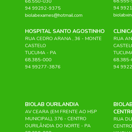
68.555-
68.550-030
94 992
94 99292-9375
biolabxi
biolabexames@hotmail.com
HOSPITAL SANTO AGOSTINHO
CLINI
RUA CEDRO ARANA
, 36
- MONTE
RUA AN
CASTELO
CASTEL
TUCUMA
-
PA
TUCUM
68.385-000
68.385-
94 99277-3876
94 992
BIOLAB OURILANDIA
BIOLAB
CENTR
AV CEARA (EM FRENTE AO HSP
MUNICIPAL)
, 376
- CENTRO
RUA DU
OURILÂNDIA DO NORTE
-
PA
CENTRO