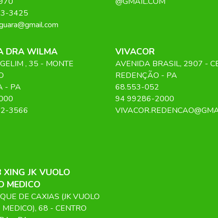
970
@GMAIL.COM
13-3425
nguara@gmail.com
CA DRA WILMA
VIVACOR
GELIM
, 35
- MONTE
AVENIDA BRASIL
, 2907
- 
O
REDENÇÃO
-
PA
A
-
PA
68.553-052
000
94 99286-2000
22-3566
VIVACOR.REDENCAO@GMA
 XING JK VUOLO
O MEDICO
QUE DE CAXIAS (JK VUOLO
 MEDICO)
, 68
- CENTRO