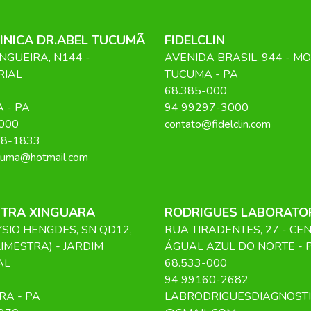
INICA DR.ABEL TUCUMÃ
FIDELCLIN
NGUEIRA, N144 -
AVENIDA BRASIL
, 944
- M
RIAL
TUCUMA
-
PA
68.385-000
A
-
PA
94 99297-3000
000
contato@fidelclin.com
08-1833
cuma@hotmail.com
STRA XINGUARA
RODRIGUES LABORATO
SIO HENGDES, SN QD12,
RUA TIRADENTES
, 27
- CE
LIMESTRA) - JARDIM
ÁGUAL AZUL DO NORTE
-
AL
68.533-000
94 99160-2682
RA
-
PA
LABRODRIGUESDIAGNOST