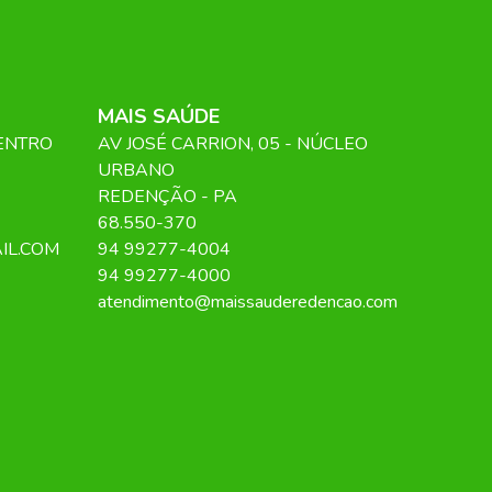
MAIS SAÚDE
CENTRO
AV JOSÉ CARRION
, 05
- NÚCLEO
URBANO
REDENÇÃO
-
PA
68.550-370
IL.COM
94 99277-4004
94 99277-4000
atendimento@maissauderedencao.com