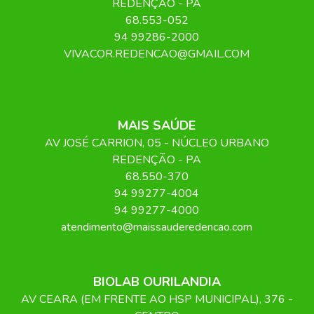
REDENÇÃO
-
PA
68.553-052
94 99286-2000
VIVACOR.REDENCAO@GMAIL.COM
MAIS SAÚDE
AV JOSÉ CARRION
, 05
- NÚCLEO URBANO
REDENÇÃO
-
PA
68.550-370
94 99277-4004
94 99277-4000
atendimento@maissauderedencao.com
BIOLAB OURILANDIA
AV CEARA (EM FRENTE AO HSP MUNICIPAL)
, 376
-