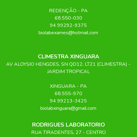
REDENÇÃO
-
PA
68.550-030
94 99292-9375
biolabexames@hotmail.com
CLIMESTRA XINGUARA
AV ALOYSIO HENGDES, SN QD12, LT21 (CLIMESTRA) -
JARDIM TROPICAL
XINGUARA
-
PA
68.555-970
94 99213-3425
biolabxinguara@gmail.com
RODRIGUES LABORATORIO
RUA TIRADENTES
, 27
- CENTRO