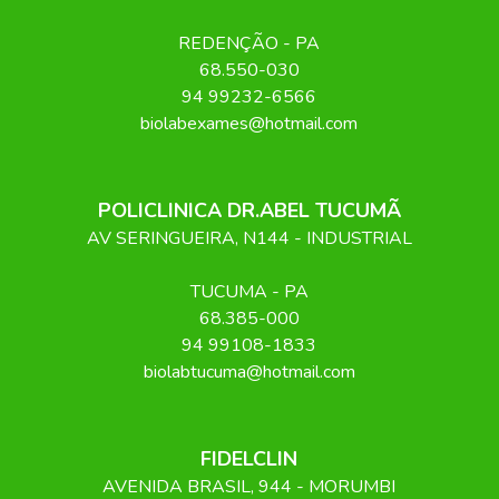
REDENÇÃO
-
PA
68.550-030
94 99232-6566
biolabexames@hotmail.com
POLICLINICA DR.ABEL TUCUMÃ
AV SERINGUEIRA, N144 - INDUSTRIAL
TUCUMA
-
PA
68.385-000
94 99108-1833
biolabtucuma@hotmail.com
FIDELCLIN
AVENIDA BRASIL
, 944
- MORUMBI